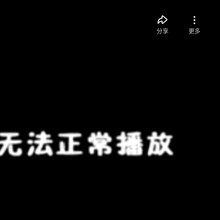
分享
更多