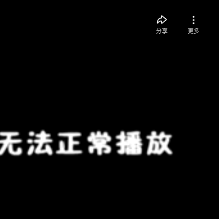
分享
更多