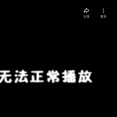
分享
更多