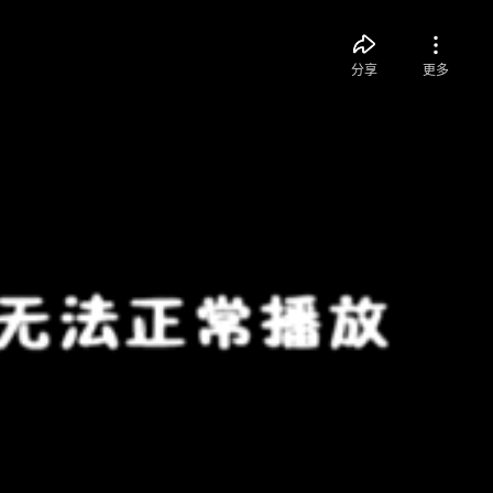
分享
更多