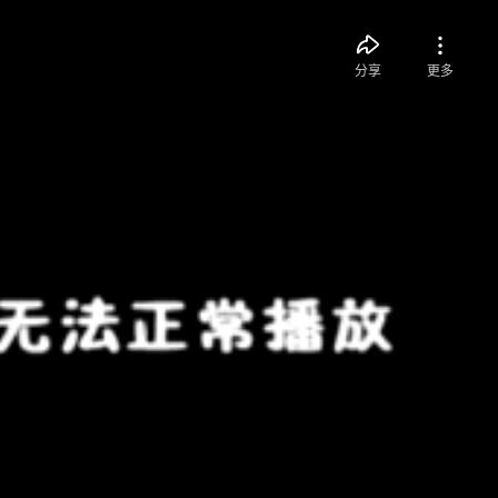
分享
更多