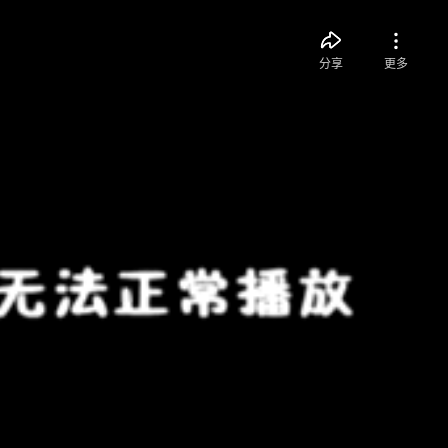
分享
更多