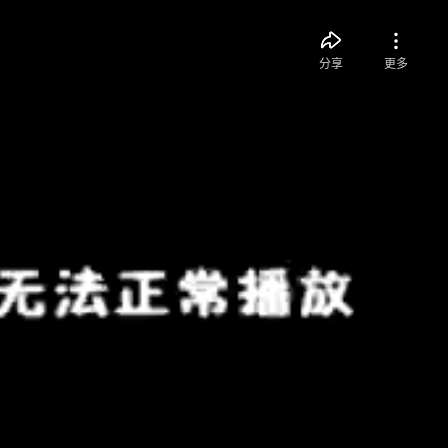
分享
更多