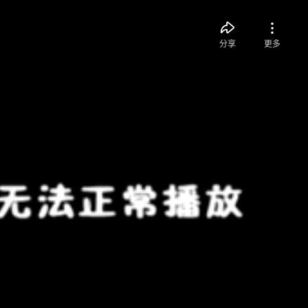
分享
更多