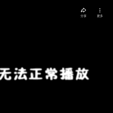
分享
更多