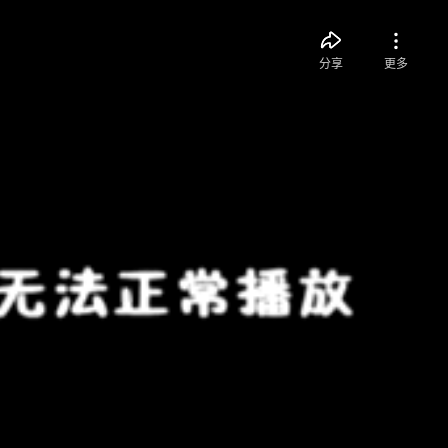
分享
更多