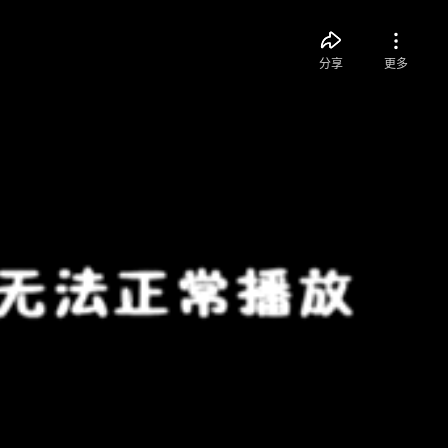
分享
更多