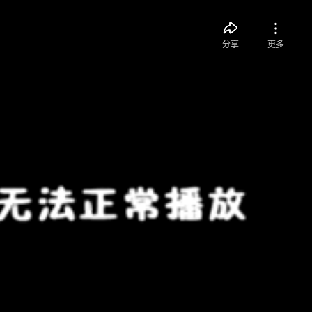
分享
更多