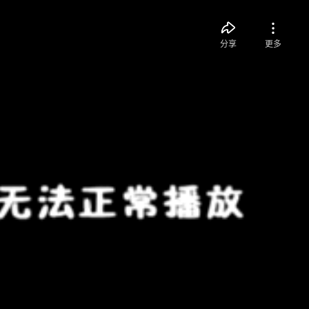
分享
更多