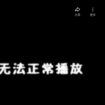
分享
更多