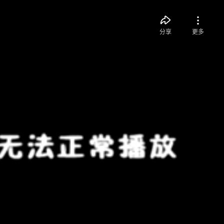
分享
更多