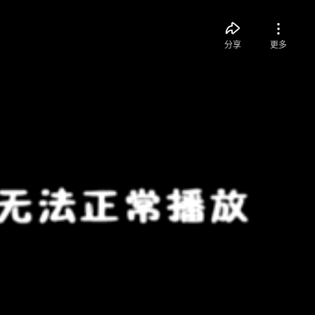
分享
更多