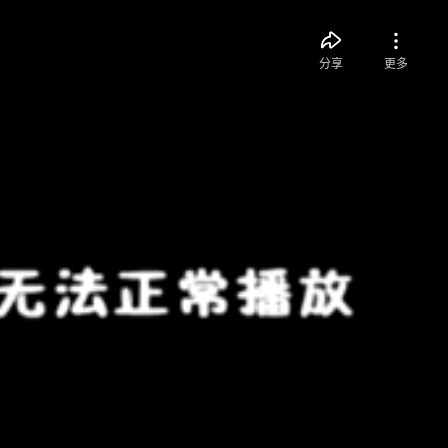
分享
更多