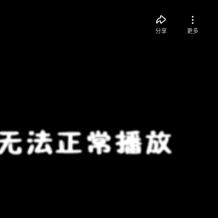
分享
更多