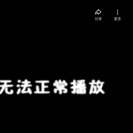
分享
更多