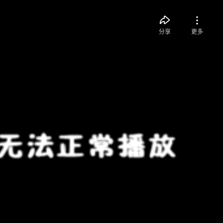
分享
更多