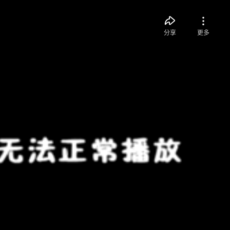
分享
更多