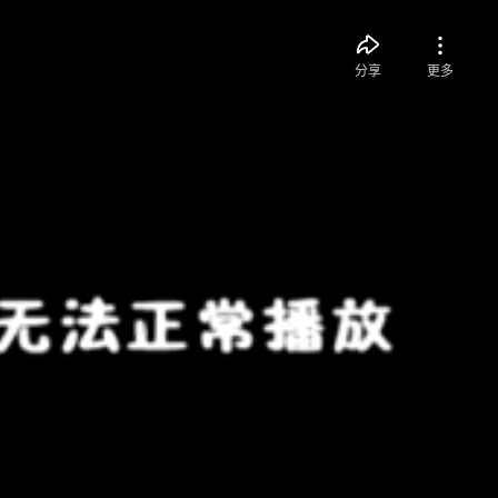
分享
更多