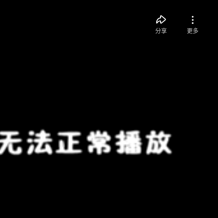
分享
更多