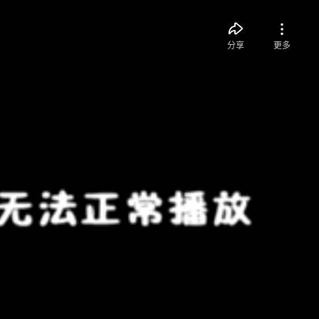
分享
更多