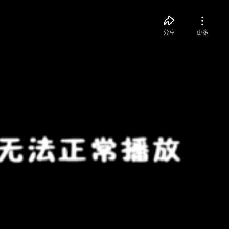
分享
更多