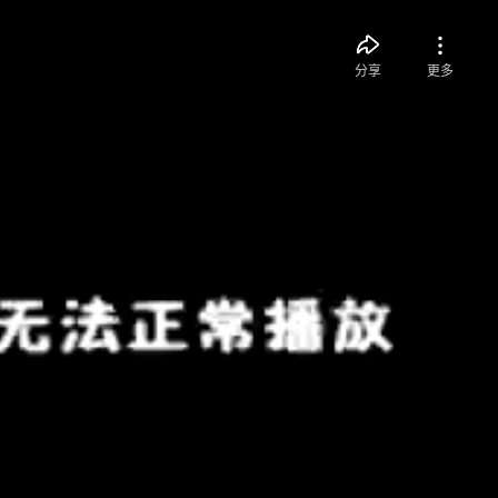
分享
更多