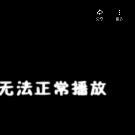
分享
更多