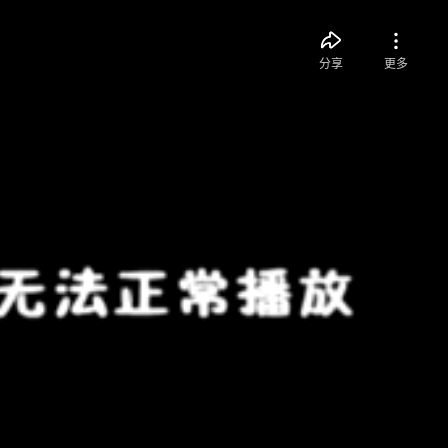
分享
更多