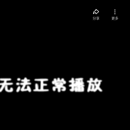
分享
更多