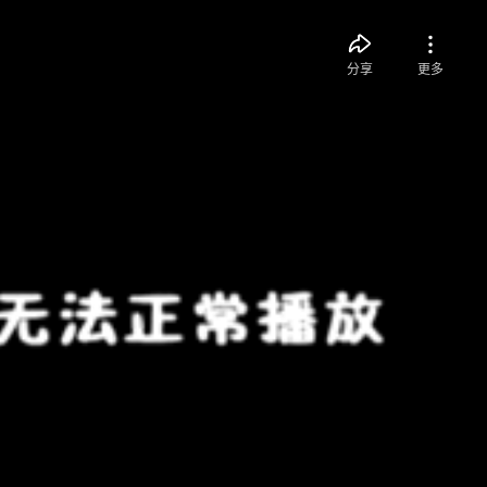
分享
更多