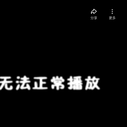
分享
更多