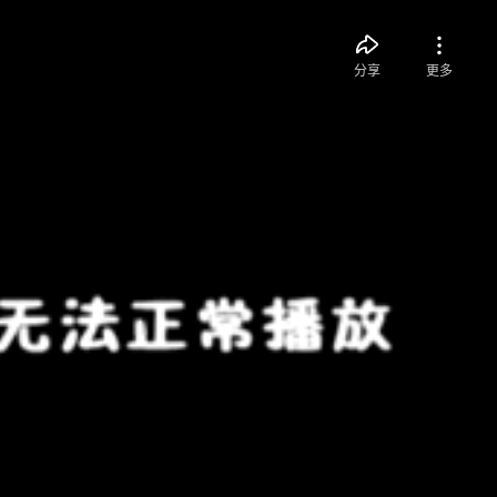
分享
更多