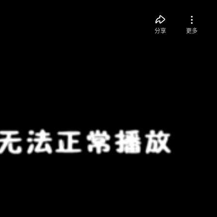
分享
更多