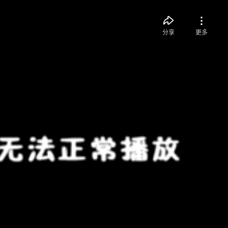
分享
更多