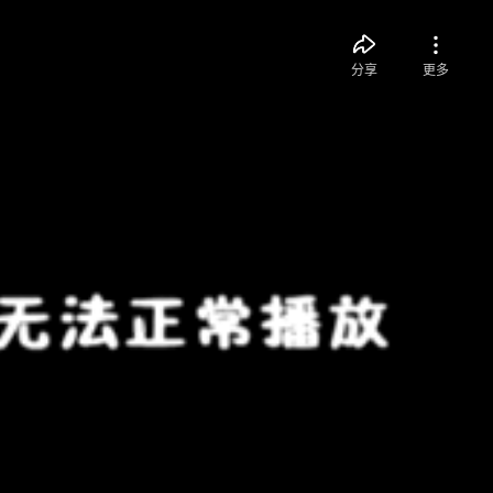
分享
更多