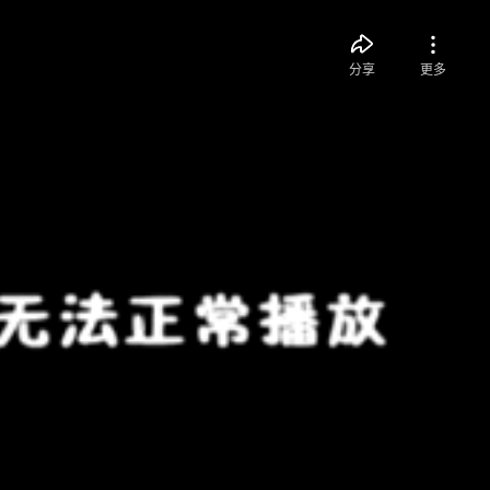
分享
更多