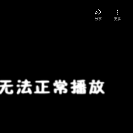
分享
更多