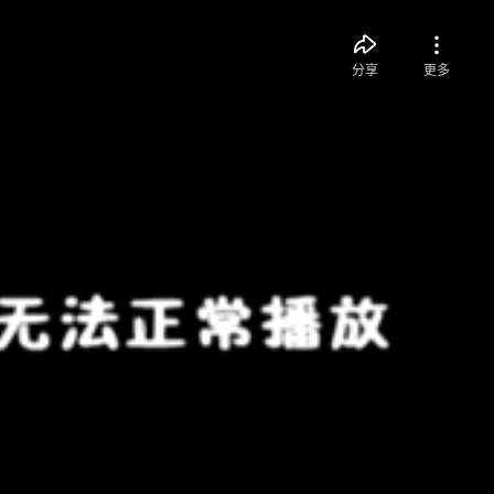
分享
更多