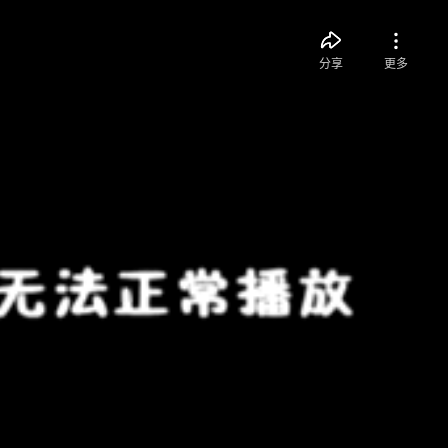
分享
更多