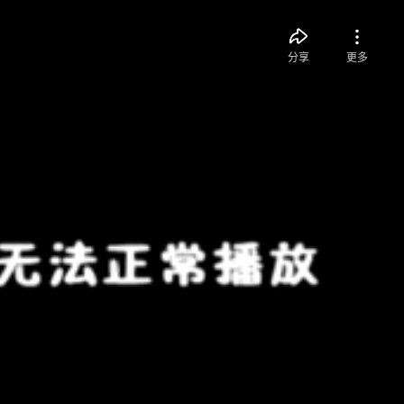
分享
更多