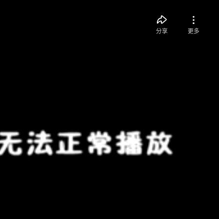
分享
更多