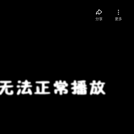
分享
更多