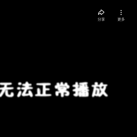
分享
更多