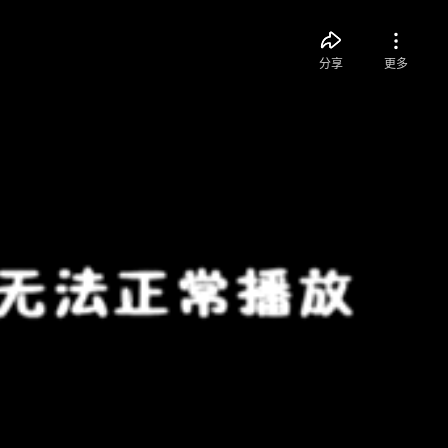
分享
更多