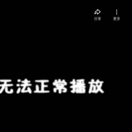
分享
更多