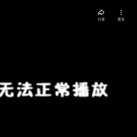
分享
更多