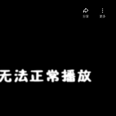
分享
更多