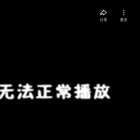
分享
更多