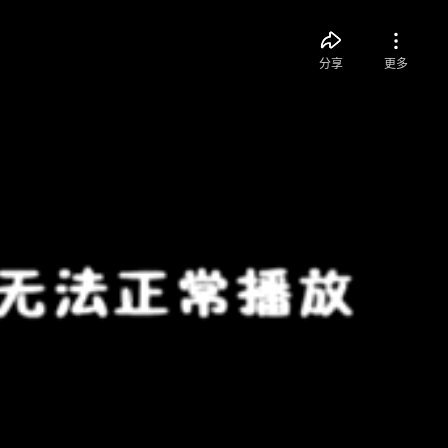
分享
更多