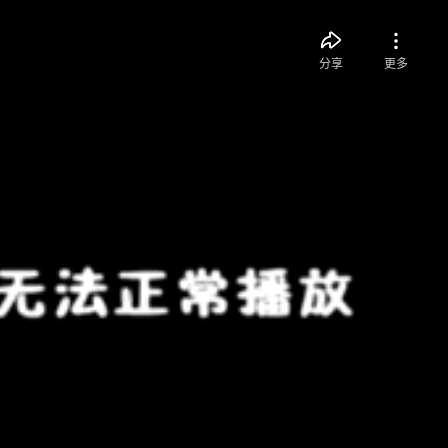
分享
更多